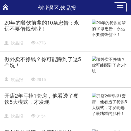
创业误区.饮品报
Toggl
navig
20年的餐饮前辈的10条忠告：永
远不要借钱创业！
饮品报
4776
做外卖不挣钱？你可能踩到了这5
个坑！
饮品报
2915
开店2年亏掉1套房，他看透了餐
饮5大模式，才发现
饮品报
3154