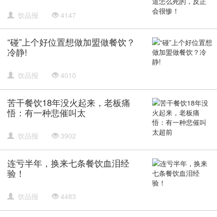
饮品报
4147
“碰”上个好位置想做加盟做餐饮？
冷静!
饮品报
4010
苦干餐饮18年没火起来，老板痛
悟：有一种悲催叫太
饮品报
3902
连亏半年，换来七条餐饮血泪经
验！
饮品报
4483