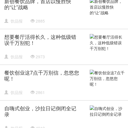
新创餐饮品牌，首店以慢胜快
的“让”战略
饮品报
2885
想要餐厅活得长久，这种低级错
误千万别犯！
饮品报
2973
餐饮创业这7点千万别信，忽悠您
呢！
饮品报
2861
自嗨式创业，沙拉日记倒闭全记
录
饮品报
4919