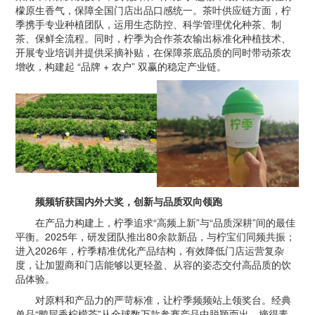
檬原生香气，保障全国门店出品口感统一。茶叶供应链方面，柠
季携手专业种植团队，运用生态防控、科学管理优化种茶、制
茶、保鲜全流程。同时，柠季为合作茶农输出标准化种植技术、
开展专业培训并提供采摘补贴，在保障茶底品质的同时带动茶农
增收，构建起 “品牌 + 农户” 双赢的稳定产业链。
频频斩获国内外大奖，创新与品质双向领跑
在产品力构建上，柠季追求“高频上新”与“品质深耕”间的最佳
平衡。2025年，研发团队推出80余款新品，与柠宝们同频共振；
进入2026年，柠季精准优化产品结构，有效降低门店运营复杂
度，让加盟商和门店能够以更轻盈、从容的姿态交付高品质的饮
品体验。
对原料和产品力的严苛标准，让柠季频频站上领奖台。经典
单品“鸭屎香柠檬茶”从全球数万款参赛产品中脱颖而出，摘得素