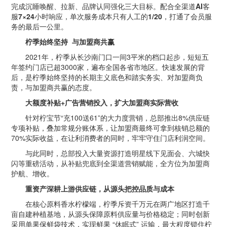
完成沉睡唤醒、拉新、品牌认同强化三大目标。配合全渠道
AI
客
服
7
×
24
小时响应，单次服务成本只有人工的
1/20
，打通了会员服
务的最后一公里。
柠季始终坚持
与加盟商共赢
2021年，柠季从长沙南门口一间3平米的档口起步，短短五
年签约门店已超3000家，遍布全国各省市地区。快速发展的背
后，是柠季始终坚持的长期主义底色和踏实务实、对加盟商负
责，与加盟商共赢的态度。
大额度补贴
+
广告营销投入，扩大加盟商实际营收
针对柠宝节“充100送61”的大力度营销，总部推出8%供应链
专项补贴，叠加常规分账体系，让加盟商最终可拿到核销总额的
70%实际收益，在让利消费者的同时，牢牢守住门店利润空间。
与此同时，总部投入大量资源打造明星线下见面会、六城快
闪等重磅活动，从补贴兜底到全渠道营销赋能，全方位为加盟商
护航、增收。
重资产深耕上游供应链，从源头把控品质与成本
在核心原料香水柠檬端，柠季斥资千万元在两广地区打造千
亩自建种植基地，从源头保障原料供应量与价格稳定；同时创新
采用单果保鲜袋技术，实现鲜果 “休眠式” 运输，最大程度锁住柠