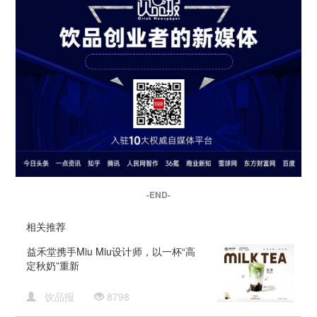
-END-
相关推荐
​益禾堂携手Miu Miu设计师，以一杯“高
定秋奶”重新
饮品报
8798