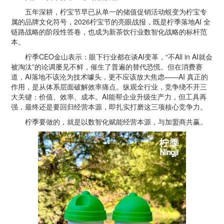
五年深耕，柠宝节早已从单一的储值促销活动蜕变为柠宝专
属的品牌文化符号，2026柠宝节的亮眼战报，既是柠季落地AI 全
链路战略的阶段性答卷，也成为新茶饮行业数智化战略的标杆范
本。
柠季CEO金山表示：眼下行业都在谈AI变革，“不All in AI就会
被淘汰”的论调屡见不鲜，催生了普遍的替代恐慌。但在消费赛
道，AI落地不该沦为技术噱头，更不应该放大焦虑——AI 真正的
作用，是从体系层面破解效率痛点。纵观全行业，竞争绕不开三
大关键：价值、效率、成本。AI能帮企业升级生产力，但工具再
强，最终还是要回归经营本源，即扎实打磨这三项核心竞争力。
柠季要做的，就是以数智化赋能经营本源，与加盟商共赢。