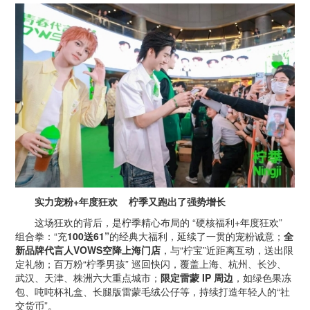
实力宠粉
+
年度狂欢
柠季又跑出了强势增长
这场狂欢的背后，是柠季精心布局的 “硬核福利+年度狂欢”
组合拳：“充
100
送
61
”
的经典大福利，延续了一贯的宠粉诚意；
全
新品牌代言人
VOWS
空降上海门店
，与“柠宝”近距离互动，送出限
定礼物；百万粉“柠季男孩” 巡回快闪，覆盖上海、杭州、长沙、
武汉、天津、株洲六大重点城市；
限定雷蒙
IP
周边
，如绿色果冻
包、吨吨杯礼盒、长腿版雷蒙毛绒公仔等，持续打造年轻人的“社
交货币”。