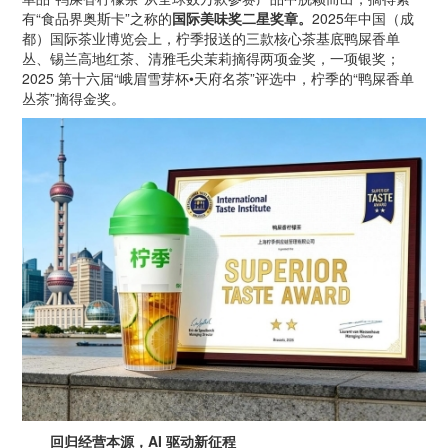
有“食品界奥斯卡”之称的
国际美味奖二星奖章。
2025年中国（成
都）国际茶业博览会上，柠季报送的三款核心茶基底鸭屎香单
丛、锡兰高地红茶、清雅毛尖茉莉摘得两项金奖，一项银奖；
2025 第十六届“峨眉雪芽杯•天府名茶”评选中，柠季的“鸭屎香单
丛茶”摘得金奖。
回归经营本源，
AI
驱动新征程