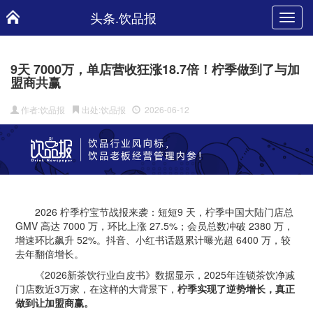
头条.饮品报
Toggl
navig
9天 7000万，单店营收狂涨18.7倍！柠季做到了与加
盟商共赢
作者:饮品报
出处:饮品报
2026-06-12
2026 柠季柠宝节战报来袭：短短9 天，柠季中国大陆门店总
GMV 高达 7000 万，环比上涨 27.5%；会员总数冲破 2380 万，
增速环比飙升 52%。抖音、小红书话题累计曝光超 6400 万，较
去年翻倍增长。
《2026新茶饮行业白皮书》数据显示，2025年连锁茶饮净减
门店数近3万家，在这样的大背景下，
柠季实现了逆势增长，真正
做到让加盟商赢。