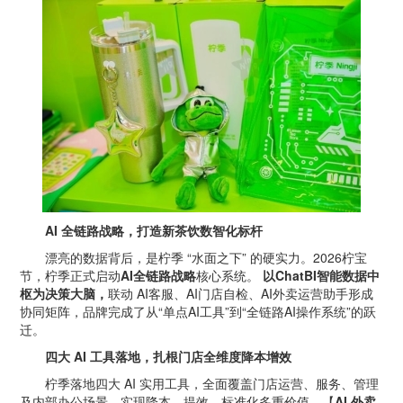
AI
全链路战略，打造新茶饮数智化标杆
漂亮的数据背后，是柠季 “水面之下” 的硬实力。2026柠宝
节，柠季正式启动
AI
全链路战略
核心系统。
以
ChatBI
智能数据中
枢为决策大脑，
联动 AI客服、AI门店自检、AI外卖运营助手形成
协同矩阵，品牌完成了从“单点AI工具”到“全链路AI操作系统”的跃
迁。
四大
AI
工具落地，扎根门店全维度降本增效
柠季落地四大 AI 实用工具，全面覆盖门店运营、服务、管理
及内部办公场景，实现降本、提效、标准化多重价值。【
AI
外卖