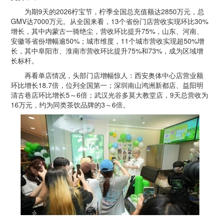
为期9天的2026柠宝节，柠季全国总充值额达2850万元，总
GMV达7000万元。从全国来看，13个省份门店营收实现环比30%
增长，其中内蒙古一骑绝尘，营收环比提升75%，山东、河南、
安徽等省份增幅逾50%；城市维度，11个城市营收实现超50%增
长，其中阜阳市、淮南市营收环比提升75%和73%，成为区域增
长标杆。
再看单店情况，头部门店增幅惊人：西安奥体中心店营业额
环比增长18.7倍，位列全国第一；深圳南山鸿洲新都店、益阳明
清古巷店环比增长5～6倍；武汉光谷多莫大教堂店，9天总营收为
16万元，约为同类茶饮品牌的3～6倍。