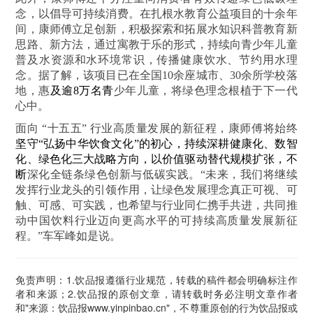
念，以倡导可持续消费。在扎根水教育公益项目的十余年
间，康师傅立足创新，积极探索和拓展水知识科普教育新
思路、新方法，通过寓教于乐的形式，持续向青少年儿童
普及水资源和水环境常识，传播健康饮水、节约用水理
念。据了解，该项目已在全国10余座城市、30余所学校落
地，惠
及逾8万名青
少年儿童，将绿色理念根植于下一代
心中。
面向 “十五五” 行业高质量发展的新征程，康师傅将始终
坚守“弘扬中华饮食文化”的初心，持续深耕健康化、数智
化、绿色化三大战略方向，以价值驱动替代规模扩张，不
断
深化全链条绿色创新与低碳实践。“未来，我们将继续
发挥行业龙头的引领作用，让绿色发展理念真正可视、可
触、可感、可实践，也希望与行业同仁携手共进，共同推
动中国饮料行业迈向更高水平的可持续高质量发展新征
程。”车军峰如是说。
免责声明：1.饮品报遵循行业规范，转载的稿件都会明确标注作
者和来源；2.饮品报的原创文章，请转载时务必注明文章作者
和"来源：饮品报www.yinpinbao.cn"，不尊重原创的行为饮品报或