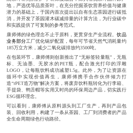
地，严选优等品质茶叶，在充分挖掘茶饮营养价值与健康
潜力的基础上，于国内首次提出以自有生态茶园进行碳抵
消，并开发了茶园灌木碳减排量的计算方法，为行业碳中
和实践提供了可复制的参考范式。
康师傅的绿色理念不止于原料，更贯穿生产全流程。
饮品
业务部分
工厂优化锅炉配置，每年可节省天然气消耗量约
185万立方米，减少二氧化碳排放约3500吨。
在包装环节，康师傅则创新推出了“无标签轻量瓶”，无瓶
标、无油墨、无胶水的PET瓶，配合激光打印的浮雕
LOGO，让每瓶饮料成功减塑1.5g。此外，为了让资源在
循环中实现价值再生，康师傅携手合作伙伴倾力打
造“rPET造万物”解决方案，将废弃饮料瓶转化为行李箱、
手提袋、鸭舌帽等实用又时尚的环保周边产品，切实践行
ESG循环理念。
可以看到，康师傅从原料源头到工厂生产，再到产品包
装、回收利用，构建了一条从茶园、工厂到消费者的产品
全生命周期绿色行动路径。