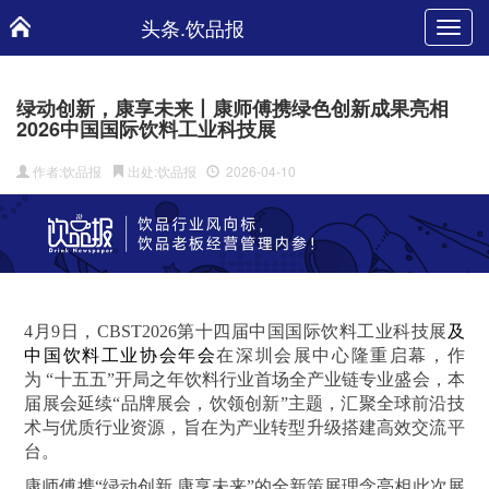
头条.饮品报
Toggl
navig
绿动创新，康享未来丨康师傅携绿色创新成果亮相
2026中国国际饮料工业科技展
作者:饮品报
出处:饮品报
2026-04-10
4月9日，CBST2026第十四届中国国际饮料工业科技展
及
中国饮料工业协会年会
在深圳会展中心隆重启幕，作
为 “十五五”开局之年饮料行业首场全产业链专业盛会，本
届展会延续“品牌展会，饮领创新”主题，汇聚全球前沿技
术与优质行业资源，旨在为产业转型升级搭建高效交流平
台。
康师傅携“绿动创新 康享未来”的全新策展理念亮相此次展