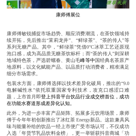
康师傅展位
康师傅敏锐捕捉市场趋势、顺应消费潮流，在茶饮领域持
续开拓，先后推出“茉莉龙井”、“鲜绿茶”、“茶的传人”等
系列无糖产品。其中，“鲜绿茶”凭借0°C冰萃工艺还原现
泡口感，成为高品质无糖茶饮标杆；而“茶的传人”则深耕
地域特色茶，严选碧螺春、黄山毛
峰等中
国经典名茶原产
地原料，以文化赋能产品、以品质打动消费者，精准满足
细分市场需求。
包装水方面，康师傅选择以技术差异化破局，推出的“9.0
电解碱性水”依托双重国家专利技术，攻克口感涩口难
题，上市首月即
登上抖音平台饮品行业成交榜首位，成功
在功能水赛道形成差异化认知。
此外，为进一步丰富产品矩阵、拓展多元饮用场景，康师
傅于今年年初创新推出了冰红茶 Energy新品。这款兼具风
味与能量补给的饮品一经上市便广受市场认可，不仅成功
入选「年货节乳品饮料金榜」，更一举斩获抖音商城「功