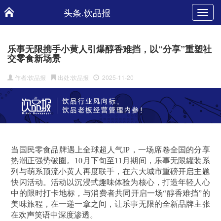
头条.饮品报
Toggl
navig
乐事无限携手小黄人引爆醇香难挡，以“分享”重塑社
交零食新场景
作者:饮品报
出处:饮品报
2025-11-20
当国民零食品牌遇上全球超人气IP，一场席卷全国的分享
热潮正强势破圈。10月下旬至11月期间，乐事无限罐装系
列与萌系顶流小黄人再度联手，在六大城市重磅开启主题
快闪活动。活动以沉浸式趣味体验为核心，打造年轻人心
中的限时打卡地标，与消费者共同开启一场“醇香难挡”的
美味旅程，在一递一拿之间，让乐事无限的全新品牌主张
在欢声笑语中深度渗透。