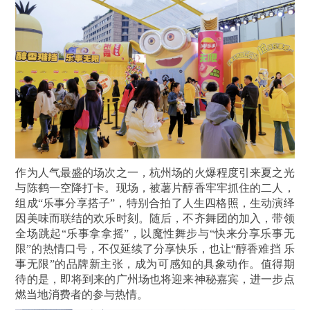
作为人气最盛的场次之一，杭州场的火爆程度引来夏之光
与陈鹤一空降打卡。现场，被薯片醇香牢牢抓住的二人，
组成“乐事分享搭子”，特别合拍了人生四格照，生动演绎
因美味而联结的欢乐时刻。随后，不齐舞团的加入，带领
全场跳起“乐事拿拿摇”，以魔性舞步与“快来分享乐事无
限”的热情口号，不仅延续了分享快乐，也让“醇香难挡 乐
事无限”的品牌新主张，成为可感知的具象动作。值得期
待的是，即将到来的广州场也将迎来神秘嘉宾，进一步点
燃当地消费者的参与热情。