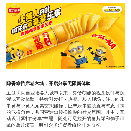
醇香难挡席卷六城，开启分享无限新体验
主题快闪自登陆各大城市以来，凭借萌趣的视觉设计与沉
浸式互动体验，持续引发打卡热潮。步入现场，经典的乐
事黄与小黄人元素交织碰撞，巨型乐事罐装置与憨态可掬
的气模角色，共同营造出轻松愉悦的社交氛围。其中，互
动设计紧扣“分享”主题，随处可见拉开的薯片罐和伸手可
拿的薯片装置，吸引众多消费者纷纷驻足拍照。