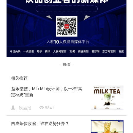
-END-
相关推荐
​益禾堂携手Miu Miu设计师，以一杯“高
定秋奶”重新
饮品报
8841
四成茶饮收缩，谁在逆势狂奔？