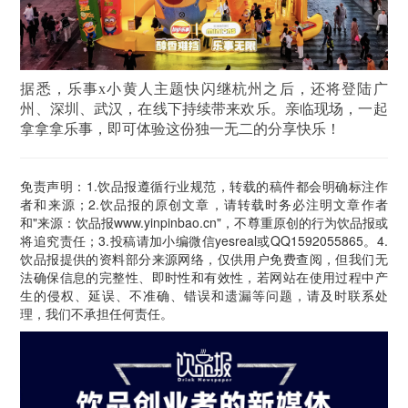
据悉，乐事x小黄人主题快闪继杭州之后，还将登陆广
州、深圳、武汉，在线下持续带来欢乐。亲临现场，一起
拿拿拿乐事，即可体验这份独一无二的分享快乐！
免责声明：1.饮品报遵循行业规范，转载的稿件都会明确标注作
者和来源；2.饮品报的原创文章，请转载时务必注明文章作者
和"来源：饮品报www.yinpinbao.cn"，不尊重原创的行为饮品报或
将追究责任；3.投稿请加小编微信yesreal或QQ1592055865。4.
饮品报提供的资料部分来源网络，仅供用户免费查阅，但我们无
法确保信息的完整性、即时性和有效性，若网站在使用过程中产
生的侵权、延误、不准确、错误和遗漏等问题，请及时联系处
理，我们不承担任何责任。