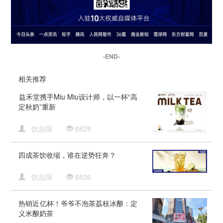
-END-
相关推荐
​益禾堂携手Miu Miu设计师，以一杯“高
定秋奶”重新
饮品报
8828
四成茶饮收缩，谁在逆势狂奔？
饮品报
8836
热销近亿杯！爷爷不泡茶荔枝冰酿：定
义米酿奶茶