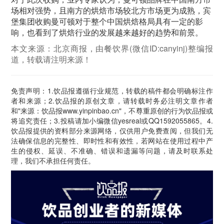
场相对强势，且南方的烘焙市场较北方市场更为成熟，宾
堡集团收购曼可顿对于整个中国烘焙格局具有一定的影
响，也看到了烘焙行业的发展越来越好的趋势和前景。
本文来源：北京商报，由餐饮界(微信ID:canyinj)整编报
道，转载请注明来源！
免责声明：1.饮品报遵循行业规范，转载的稿件都会明确标注作
者和来源；2.饮品报的原创文章，请转载时务必注明文章作者
和"来源：饮品报www.yinpinbao.cn"，不尊重原创的行为饮品报或
将追究责任；3.投稿请加小编微信yesreal或QQ1592055865。4.
饮品报提供的资料部分来源网络，仅供用户免费查阅，但我们无
法确保信息的完整性、即时性和有效性，若网站在使用过程中产
生的侵权、延误、不准确、错误和遗漏等问题，请及时联系处
理，我们不承担任何责任。