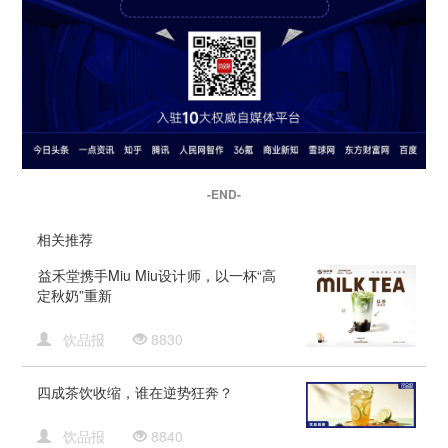
-END-
相关推荐
​益禾堂携手Miu Miu设计师，以一杯“高
定秋奶”重新
饮品报
8830
四成茶饮收缩，谁在逆势狂奔？
饮品报
8840