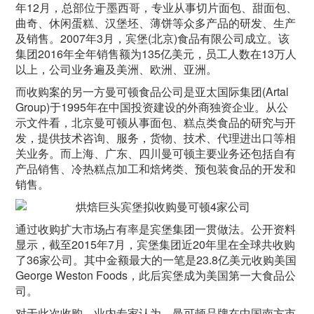
年12月，总部位于墨西哥，专业从事切片面包、甜面包、
曲奇、休闲蛋糕、汉堡坯、薄饼等众多产品的研发、生产
及销售。2007年3月，宾堡(北京)食品有限公司成立。该
集团2016年全年销售额为135亿美元，员工人数在13万人
以上，公司业务遍及美洲、欧洲、亚洲。
而收购案的另一方曼可顿食品公司是亚太国际集团(Artal
Group)于1995年在中国投资建设的外商独资企业。从公
示文件看，北京曼可顿从事面包、糕点类食品的研究与开
发，提供技术咨询、服务，货物、技术、代理进出口等相
关业务。而上海、广东、四川曼可顿主要业务还包括自有
产品销售、冷热糕点加工和焙烤类、预包装食品的开发和
销售。
通过收购扩大市场占有率是宾堡集团一贯做法。公开资料
显示，截至2015年7月，宾堡集团近20年里在全球共收购
了36家公司。其中金额最大的一笔是23.8亿美元收购美国
George Weston Foods，此后宾堡成为美国第一大食品公
司。
对于此次收购，业内专家认为，曼可顿品牌在中国南方市