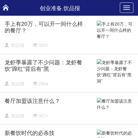
创业准备.饮品报
Toggl
navig
手上有20万，可以开一间什么样
的餐厅？
饮品报
3231
龙虾季暴露了不少问题：龙虾餐
饮“蹿红”背后有“黑
饮品报
2904
餐厅加盟该注意什么？
饮品报
3071
新餐饮时代的必杀技