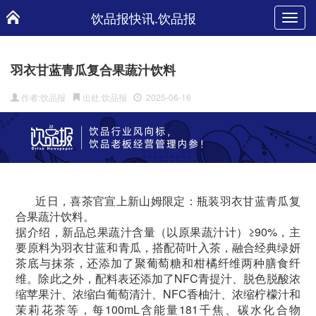
饮品报快讯.饮品报
Toggl
navig
羽衣甘蓝青瓜复合果蔬汁饮料
作者:饮品报
出处:饮品报
2025-06-16
近日，喜茶官宣上新山姆限定：瓶装羽衣甘蓝青瓜复
合果蔬汁饮料。
据介绍，新品总果蔬汁含量（以原果蔬汁计）≥90%，主
要原料为羽衣甘蓝和青瓜，搭配荷叶入茶，融合经典绿妍
茶底与抹茶，还添加了聚葡萄糖和柑橘纤维两种膳食纤
维。除此之外，配料表还添加了NFC青提汁、脱色脱酸浓
缩苹果汁、浓缩白葡萄清汁、NFC香柚汁、浓缩柠檬汁和
茉莉花茶等，每100mL含能量181千焦、碳水化合物