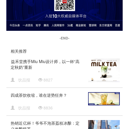
-END-
相关推荐
​益禾堂携手Miu Miu设计师，以一杯“高
定秋奶”重新
饮品报
8827
四成茶饮收缩，谁在逆势狂奔？
饮品报
8836
热销近亿杯！爷爷不泡茶荔枝冰酿：定
义米酿奶茶