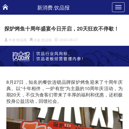
新消费.饮品报
Toggl
navig
探炉烤鱼十周年盛宴今日开启，20天狂欢不停歇！
作者:饮品报
出处:饮品报
2023-08-27
8月27日，知名的餐饮连锁品牌探炉烤鱼迎来了十周年庆
典。以“十年相伴，一炉有您”为主题的10周年庆活动，为
期20天，不仅为食客们带来了丰厚的福利和优惠，还积极
投身公益活动，回馈社会。