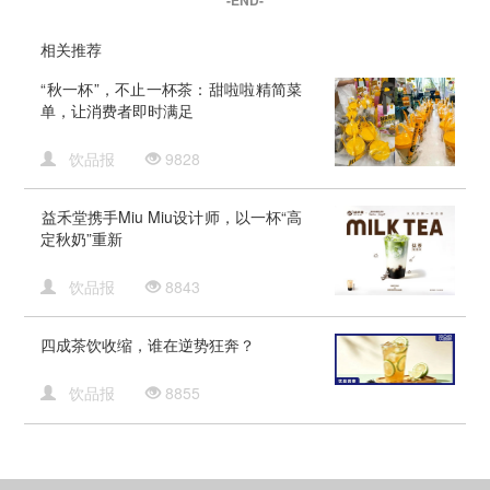
-END-
相关推荐
“秋一杯”，不止一杯茶：甜啦啦精简菜
单，让消费者即时满足
饮品报
9828
​益禾堂携手Miu Miu设计师，以一杯“高
定秋奶”重新
饮品报
8843
四成茶饮收缩，谁在逆势狂奔？
饮品报
8855