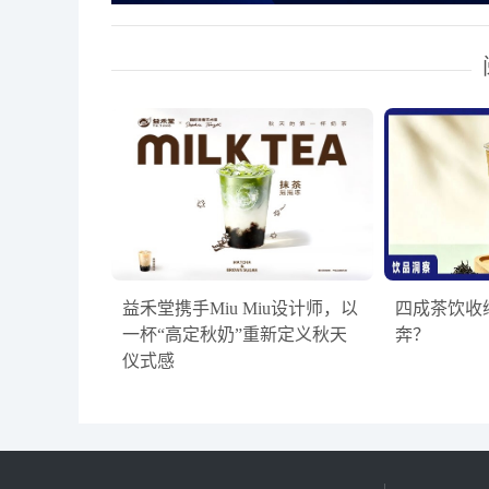
​益禾堂携手Miu Miu设计师，以
四成茶饮收
一杯“高定秋奶”重新定义秋天
奔？
仪式感