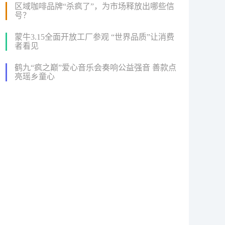
区域咖啡品牌“杀疯了”，为市场释放出哪些信
号？
蒙牛3.15全面开放工厂参观 “世界品质”让消费
者看见
鹤九“疯之巅”爱心音乐会奏响公益强音 善款点
亮瑶乡童心