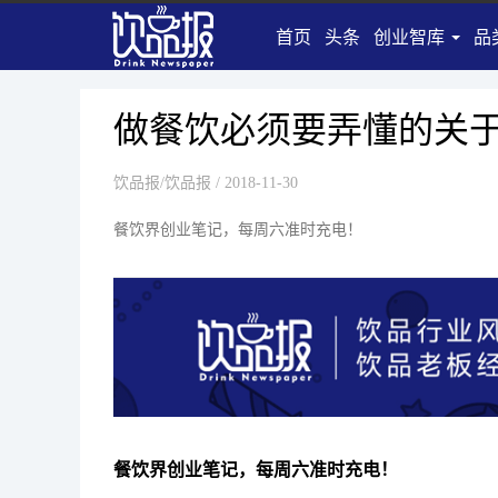
创业准备
首页
头条
创业智库
品
创业资讯
供求信息
做餐饮必须要弄懂的关于
组建团队
品牌营销
饮品报/饮品报
/ 2018-11-30
运营管理
餐饮界创业笔记，每周六准时充电！
创投资讯
法律政策
知识推荐
深度访谈
餐饮界创业笔记，每周六准时充电！