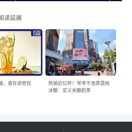
阅读延展
缩，谁在逆势狂
热销近亿杯！爷爷不泡茶荔枝
冰酿：定义米酿奶茶