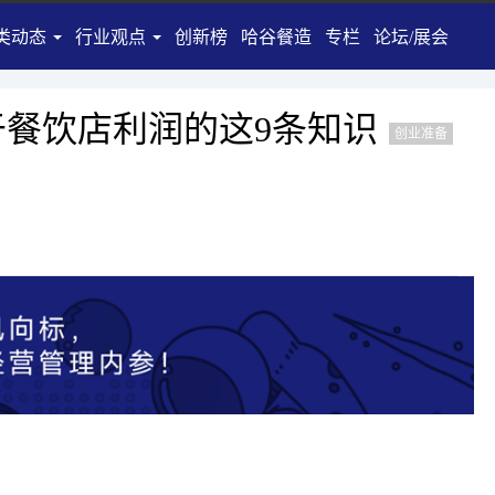
类动态
行业观点
创新榜
哈谷餐造
专栏
论坛/展会
新茶饮
新烘焙
趋势
新消费
餐饮店利润的这9条知识
专访
创业准备
植物基
咖啡
酒
乳品
饮料
食装