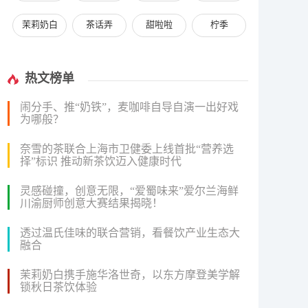
茉莉奶白
茶话弄
甜啦啦
柠季
热文榜单
闹分手、推“奶铁”，麦咖啡自导自演一出好戏
为哪般？
奈雪的茶联合上海市卫健委上线首批“营养选
择”标识 推动新茶饮迈入健康时代
灵感碰撞，创意无限，“爱蜀味来”爱尔兰海鲜
川渝厨师创意大赛结果揭晓！
透过温氏佳味的联合营销，看餐饮产业生态大
融合
茉莉奶白携手施华洛世奇，以东方摩登美学解
锁秋日茶饮体验